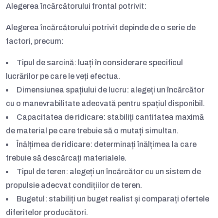
Alegerea încărcătorului frontal potrivit:
Alegerea încărcătorului potrivit depinde de o serie de
factori, precum:
Tipul de sarcină:
luați în considerare specificul
lucrărilor pe care le veți efectua.
Dimensiunea spațiului de lucru:
alegeți un încărcător
cu o manevrabilitate adecvată pentru spațiul disponibil.
Capacitatea de ridicare:
stabiliți cantitatea maximă
de material pe care trebuie să o mutați simultan.
Înălțimea de ridicare:
determinați înălțimea la care
trebuie să descărcați materialele.
Tipul de teren:
alegeți un încărcător cu un sistem de
propulsie adecvat condițiilor de teren.
Bugetul:
stabiliți un buget realist și comparați ofertele
diferitelor producători.