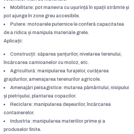
Mobilitate:
pot manevra cu ușurință în spații strâmte și
pot ajunge în zone greu accesibile.
Putere:
motoarele puternice le conferă capacitatea
de a ridica și manipula materiale grele.
Aplicații:
Construcții:
săparea șanțurilor, nivelarea terenului,
încărcarea camioanelor cu moloz, etc.
Agricultură:
manipularea furajelor, curățarea
grajdurilor, amenajarea terenurilor agricole.
Amenajări peisagistice:
mutarea pământului, nisipului
și pietrișului, plantarea copacilor.
Reciclare:
manipularea deșeurilor, încărcarea
containerelor.
Industria:
manipularea materiilor prime și a
produselor finite.