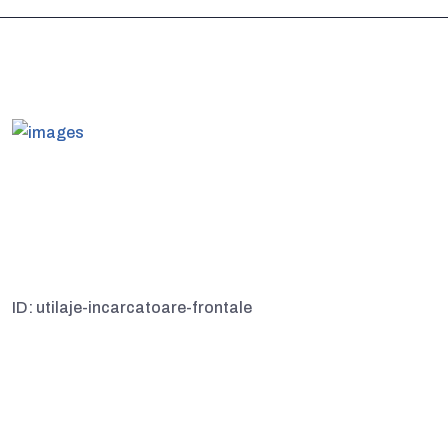
Executam lucrari de excavatie, terasamente, constructii de
drumuri, autostrazi, canale, exploatari balastiere si cariere,
decopertari, nivelare terenuri, camine apa, fose septice,
santuri canalizare, fundatii, de mare anvergura
ID: utilaje-incarcatoare-frontale
Social
I.M.A. pe FACEBOOK