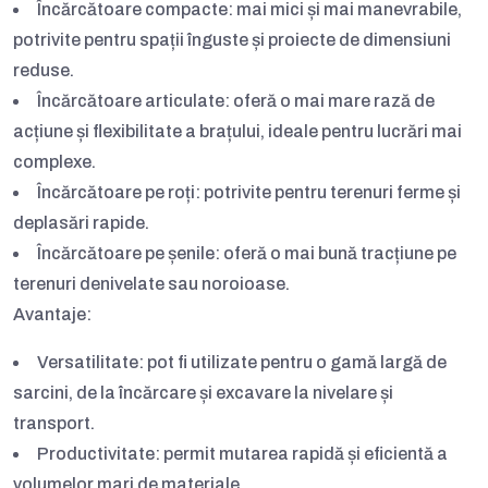
Încărcătoare compacte:
mai mici și mai manevrabile,
potrivite pentru spații înguste și proiecte de dimensiuni
reduse.
Încărcătoare articulate:
oferă o mai mare rază de
acțiune și flexibilitate a brațului, ideale pentru lucrări mai
complexe.
Încărcătoare pe roți:
potrivite pentru terenuri ferme și
deplasări rapide.
Încărcătoare pe șenile:
oferă o mai bună tracțiune pe
terenuri denivelate sau noroioase.
Avantaje:
Versatilitate:
pot fi utilizate pentru o gamă largă de
sarcini, de la încărcare și excavare la nivelare și
transport.
Productivitate:
permit mutarea rapidă și eficientă a
volumelor mari de materiale.