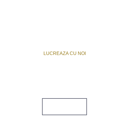
LUCREAZA CU NOI
Doresti sa colaboram sau sa discutam
despre o lucrare? Consultanta
GRATUITA!
CONTACT