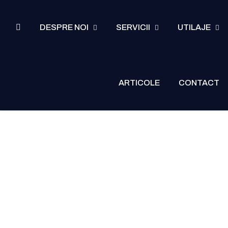
DESPRE NOI
SERVICII
UTILAJE
ARTICOLE
CONTACT
Inchiriere
incarcatoare frontale
HOME
UTILAJE
INCARCATOARE FRONTALE