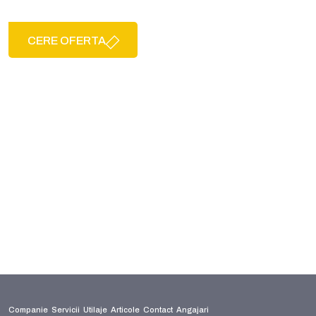
CERE OFERTA
Companie
Servicii
Utilaje
Articole
Contact
Angajari